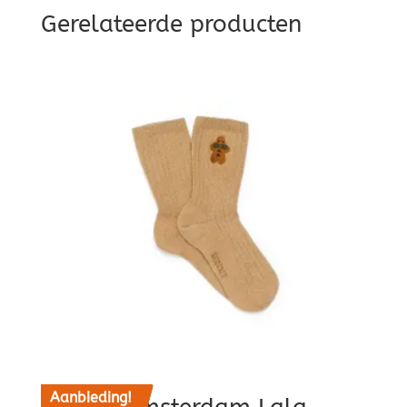
Gerelateerde producten
Aanbieding!