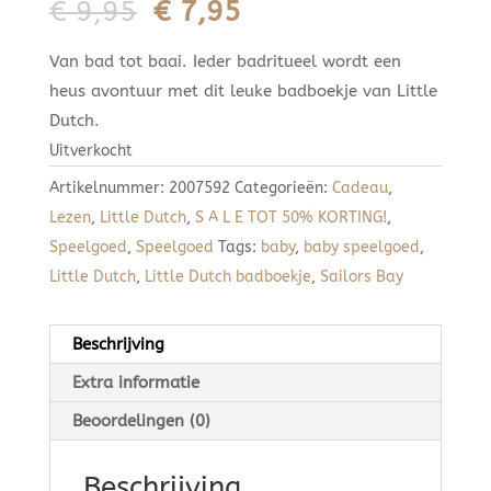
Oorspronkelijke
Huidige
€
9,95
€
7,95
prijs
prijs
Van bad tot baai. Ieder badritueel wordt een
was:
is:
heus avontuur met dit leuke badboekje van Little
€ 9,95.
€ 7,95.
Dutch.
Uitverkocht
Artikelnummer:
2007592
Categorieën:
Cadeau
,
Lezen
,
Little Dutch
,
S A L E TOT 50% KORTING!
,
Speelgoed
,
Speelgoed
Tags:
baby
,
baby speelgoed
,
Little Dutch
,
Little Dutch badboekje
,
Sailors Bay
Beschrijving
Extra informatie
Beoordelingen (0)
Beschrijving