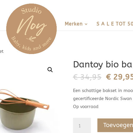
Merken
S A L E TOT 5
et
Dantoy bio ba
Oorspro
€
34,95
€
29,9
prijs
Een schattige bakset in moo
was:
gecertificeerde Nordic Swan 
€ 34,95
Op voorraad
Dantoy
Toevoegen
bio