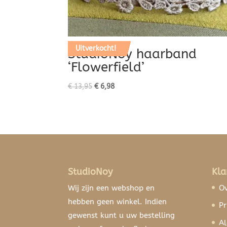
Aanbieding!
Uitverkocht!
StudioNoy haarband
‘Flowerfield’
Oorspronkelijke
Huidige
€
13,95
€
6,98
prijs
prijs
was:
is:
€ 13,95.
€ 6,98.
StudioNoy
Kla
Wij zijn een webshop en
Ov
hebben geen winkel. Indien
Pr
gewenst kunt u uw bestelling
A