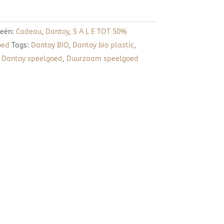
ieën:
Cadeau
,
Dantoy
,
S A L E TOT 50%
oed
Tags:
Dantoy BIO
,
Dantoy bio plastic
,
,
Dantoy speelgoed
,
Duurzaam speelgoed