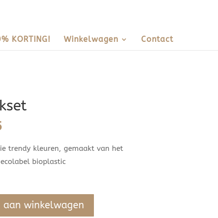
0% KORTING!
Winkelwagen
Contact
kset
nkelijke
Huidige
5
prijs
ie trendy kleuren, gemaakt van het
is:
ecolabel bioplastic
.
€ 29,95.
 aan winkelwagen