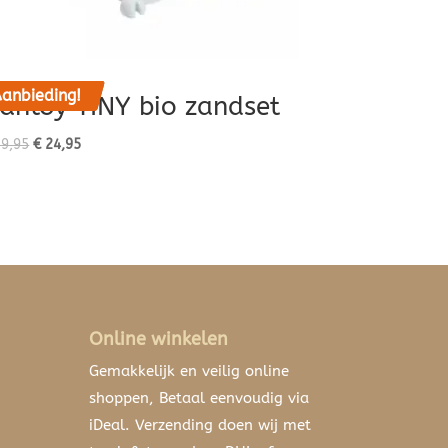
anbieding!
antoy TINY bio zandset
Oorspronkelijke
Huidige
9,95
€
24,95
prijs
prijs
was:
is:
€ 29,95.
€ 24,95.
Online winkelen
Gemakkelijk en veilig online
shoppen, Betaal eenvoudig via
iDeal. Verzending doen wij met