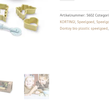
bakset
aantal
Artikelnummer:
5602
Categor
KORTING!
,
Speelgoed
,
Speelg
Dantoy bio plastic speelgoed