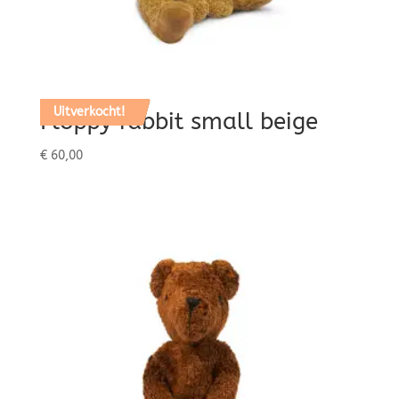
Uitverkocht!
Floppy rabbit small beige
€
60,00