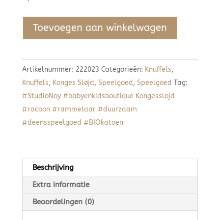
Konges
Toevoegen aan winkelwagen
Sløjd
mini
Racoon
Artikelnummer:
222023
Categorieën:
Knuffels
,
rammelaar
Knuffels
,
Konges Sløjd
,
Speelgoed
,
Speelgoed
Tag:
aantal
#StudioNoy #babyenkidsboutique Kongesslojd
#racoon #rammelaar #duurzaam
#deensspeelgoed #BIOkatoen
Beschrijving
Extra informatie
Beoordelingen (0)