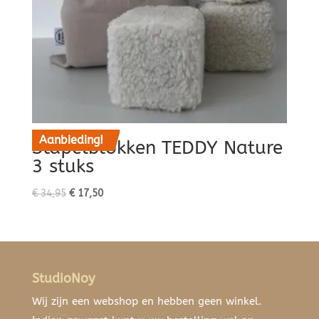
Aanbieding!
Stapelblokken TEDDY Nature
3 stuks
Oorspronkelijke
Huidige
€
34,95
€
17,50
prijs
prijs
was:
is:
€ 34,95.
€ 17,50.
StudioNoy
Wij zijn een webshop en hebben geen winkel.