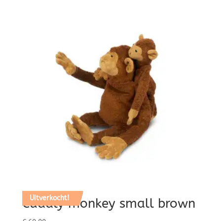
Uitverkocht!
Cuddly monkey small brown