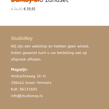
Oorspronkelijke
Huidige
€
34,95
€
29,95
prijs
prijs
was:
is:
€ 34,95.
€ 29,95.
StudioNoy
Wij zijn een webshop en hebben geen winkel.
Indien gewenst kunt u uw bestelling wel op
afspraak afhalen.
Magazijn:
Ambachtsweg 16-H
2964LG Groot-Ammers
KvK: 86131605
info@studionoy.nl