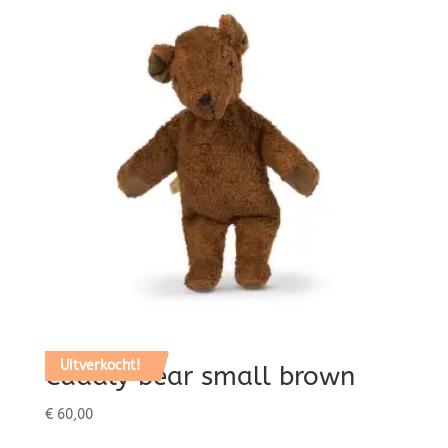
Uitverkocht!
Cuddly bear small brown
€
60,00