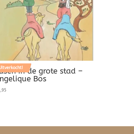
Uitverkocht!
asen in de grote stad –
ngelique Bos
,95