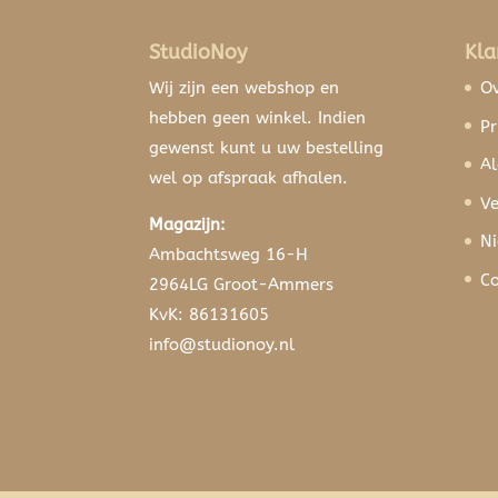
StudioNoy
Kla
Wij zijn een webshop en
Ov
hebben geen winkel. Indien
Pr
gewenst kunt u uw bestelling
A
wel op afspraak afhalen.
Ve
Magazijn:
N
Ambachtsweg 16-H
Co
2964LG Groot-Ammers
KvK: 86131605
info@studionoy.nl