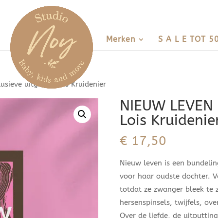
Merken
S A L E TOT 5
sieve uitgave) Lois Kruidenier
NIEUW LEVEN (
Lois Kruidenie
€
17,50
Nieuw leven is een bundeling
voor haar oudste dochter. 
totdat ze zwanger bleek te 
hersenspinsels, twijfels, ov
Over de liefde, de uitputting