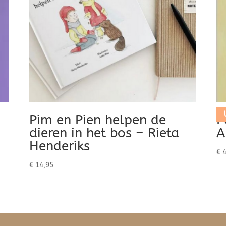
Pim en Pien helpen de
P
dieren in het bos – Rieta
A
Henderiks
€
4
€
14,95