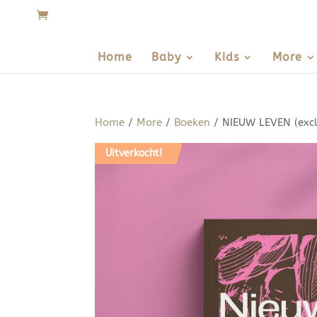
Home
Baby
Kids
More
Home
/
More
/
Boeken
/ NIEUW LEVEN (exclu
Uitverkocht!