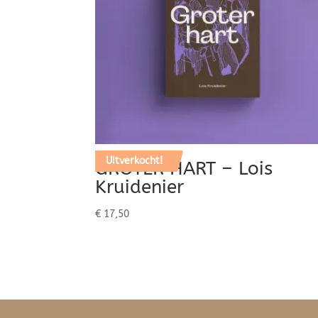
Uitverkocht!
GROTER HART – Lois
Kruidenier
€
17,50