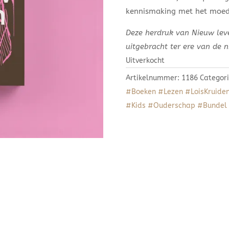
kennismaking met het moed
Deze herdruk van Nieuw leve
uitgebracht ter ere van de 
Uitverkocht
Artikelnummer:
1186
Categor
#Boeken #Lezen #LoisKruide
#Kids #Ouderschap #Bundel