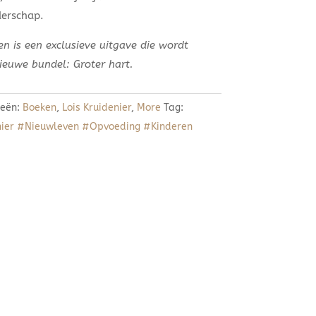
erschap.
n is een exclusieve uitgave die wordt
nieuwe bundel: Groter hart.
ieën:
Boeken
,
Lois Kruidenier
,
More
Tag:
nier #Nieuwleven #Opvoeding #Kinderen