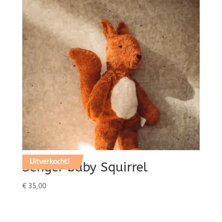
Uitverkocht!
Senger baby Squirrel
€
35,00