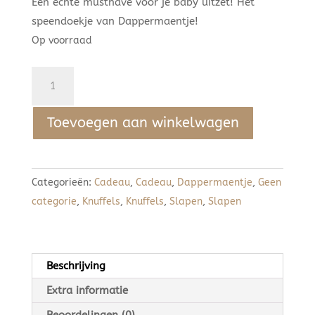
Een echte musthave voor je baby uitzet! Het
speendoekje van Dappermaentje!
Op voorraad
Dappermaentje
Teddy
Storm
Toevoegen aan winkelwagen
aantal
Categorieën:
Cadeau
,
Cadeau
,
Dappermaentje
,
Geen
categorie
,
Knuffels
,
Knuffels
,
Slapen
,
Slapen
Beschrijving
Extra informatie