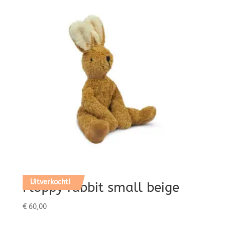
Uitverkocht!
Floppy rabbit small beige
€
60,00