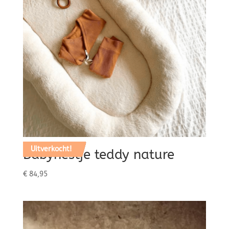
Uitverkocht!
Babynestje teddy nature
€
84,95