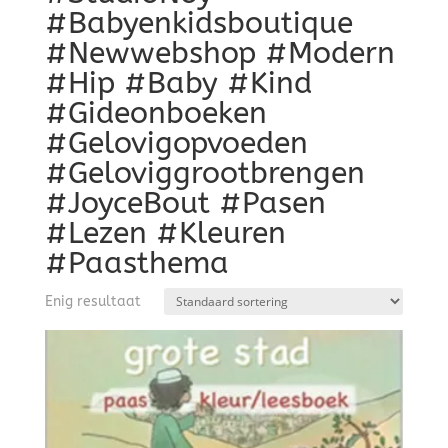
#Babyenkidsboutique
#Newwebshop #Modern
#Hip #Baby #Kind
#Gideonboeken
#Gelovigopvoeden
#Geloviggrootbrengen
#JoyceBout #Pasen
#Lezen #Kleuren
#Paasthema
Enig resultaat