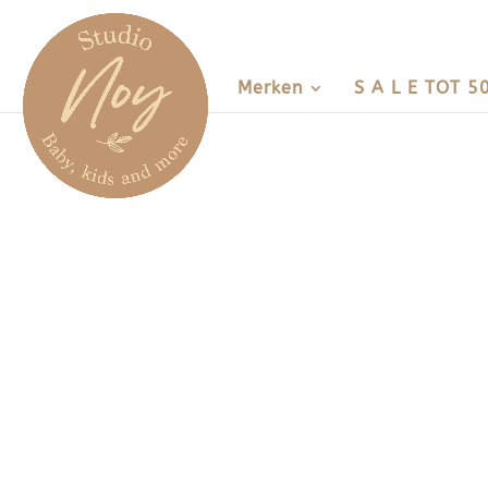
Merken
S A L E TOT 5