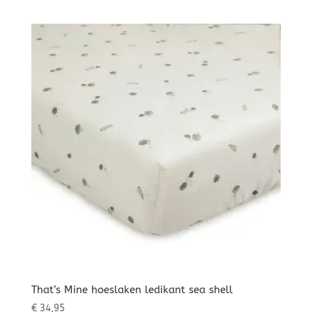
prijs
prijs
was:
is:
€ 27,95.
€ 24,95.
That’s Mine hoeslaken ledikant sea shell
€
34,95