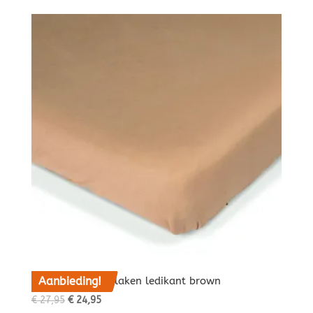
Aanbieding!
That’s Mine hoeslaken ledikant brown
Oorspronkelijke
Huidige
€
27,95
€
24,95