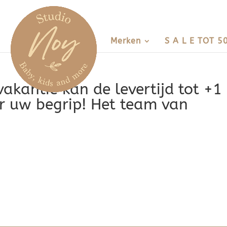
Merken
S A L E TOT 5
vakantie kan de levertijd tot +1
r uw begrip! Het team van