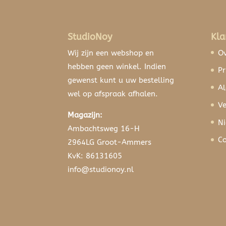
StudioNoy
Kla
Wij zijn een webshop en
Ov
hebben geen winkel. Indien
Pr
gewenst kunt u uw bestelling
A
wel op afspraak afhalen.
Ve
Magazijn:
N
Ambachtsweg 16-H
Co
2964LG Groot-Ammers
KvK: 86131605
info@studionoy.nl